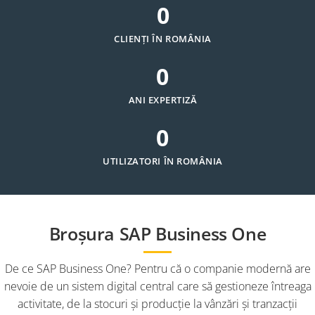
0
CLIENȚI ÎN ROMÂNIA
0
ANI EXPERTIZĂ
0
UTILIZATORI ÎN ROMÂNIA
Broşura SAP Business One
De ce SAP Business One? Pentru că o companie modernă are
nevoie de un sistem digital central care să gestioneze întreaga
activitate, de la stocuri şi producţie la vânzări şi tranzacţii