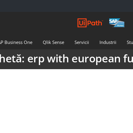
AP Business One
Qlik Sense
Servicii
Industrii
Stu
chetă:
erp with european f