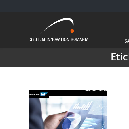
S
Eti