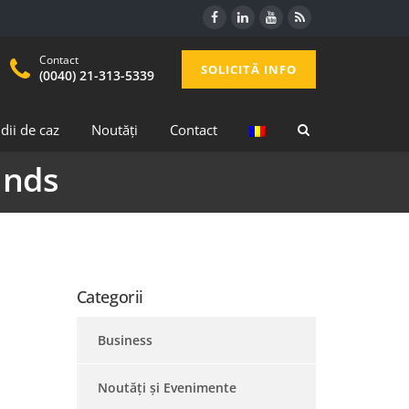
Contact
SOLICITĂ INFO
(0040) 21-313-5339
dii de caz
Noutăți
Contact
unds
Categorii
Business
Noutăți și Evenimente